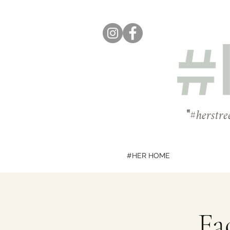
"
#herstre
#HER HOME
Fa