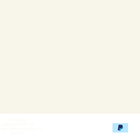
Herstreet
GAEA SHELTER SA
 des Pierres-du-Niton, 6
Geneve