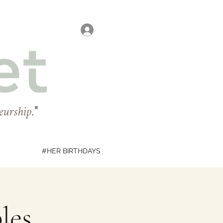
Se connecter
eurship.
"
#HER BIRTHDAYS
les