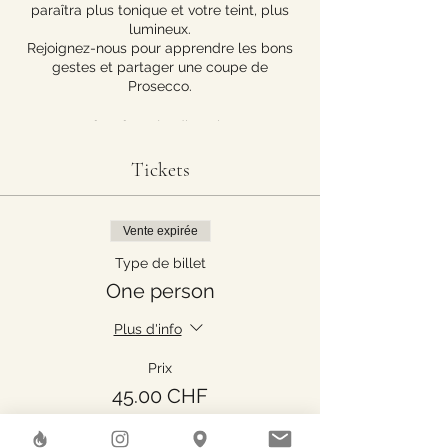
paraîtra plus tonique et votre teint, plus
lumineux.
Rejoignez-nous pour apprendre les bons
gestes et partager une coupe de
Prosecco.
Dates/horaires
: jeudis 18h30-1915
14 & 21 septembre
Tickets
5 & 19 octobre
2 & 16 novembre
7 & (14 décembre tbc)
Prix
: Fr. 45.- / 45 min.
Vente expirée
Type de billet
Conseils
: Nous vous conseillons de venir
One person
sans maquillage et les cheveux attachés.
Il y aura toutefois de quoi vous
Plus d'info
démaquiller sur place si nécessaire.
Par mesure de précaution, nous vous
recommandons de ne pas pratiquer
Prix
d’auto-massages du visage si des
45.00 CHF
injections (acide hyaluronique, botox, etc…)
ont été faites moins de 2 semaines avant
l’atelier.