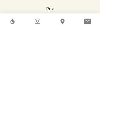
Prix
45.00 CHF
Share This Event
Herstreet
GAEA SHELTER SA
Rue des Pierres-du-Niton, 6
Geneve