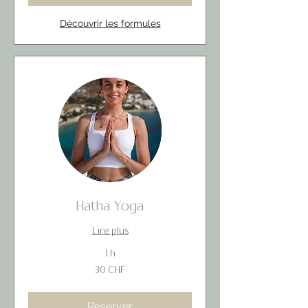
Découvrir les formules
Hatha Yoga
Lire plus
1 h
30
30 CHF
francs
suisses
Réserver