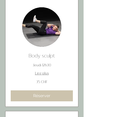
Body sculpt
Jeudi 12h30
Lire plus
35
35 CHF
francs
suisses
Réserver