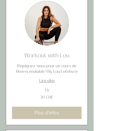
Workout with Lou
Rejoignez-nous pour un cours de
fitness endiablé ! By Lou Lefebvre
Lire plus
1 h
30
30 CHF
francs
suisses
Plus d'infos